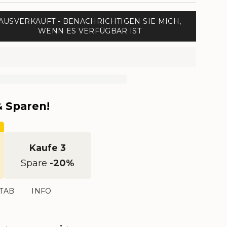
AUSVERKAUFT - BENACHRICHTIGEN SIE MICH,
WENN ES VERFÜGBAR IST
 Sparen!
Kaufe 3
Spare
-20%
TAB
INFO