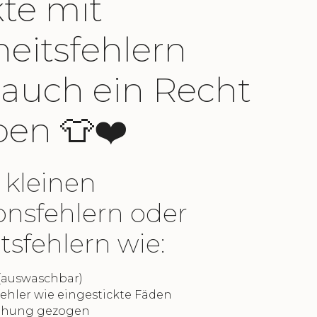
te mit
eitsfehlern
auch ein Recht
ben 👕❤️
 kleinen
onsfehlern oder
sfehlern wie:
 (auswaschbar)
fehler wie eingestickte Fäden
ähung gezogen