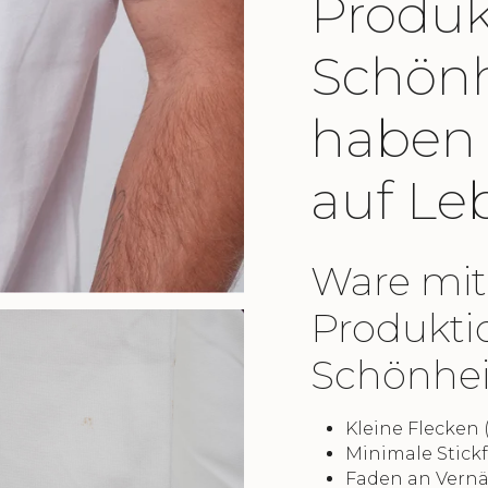
Produk
Schönh
haben 
auf Le
Ware mit
Produkti
Schönheit
Kleine Flecken
Minimale Stick
Faden an Vern