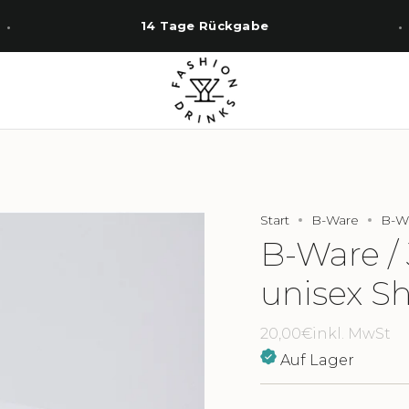
14 Tage Rückgabe
Start
B-Ware
B-Wa
B-Ware / 
unisex Shi
20,00€
inkl. MwSt
Auf Lager