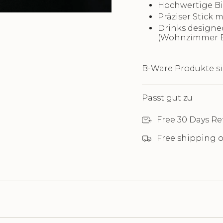
Hochwertige Bi
Präziser Stick
Drinks designe
(Wohnzimmer B
B-Ware Produkte s
Passt gut zu
Free 30 Days Re
Free shipping o