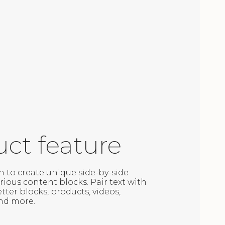
ct feature
n to create unique side-by-side
rious content blocks. Pair text with
ter blocks, products, videos,
nd more.