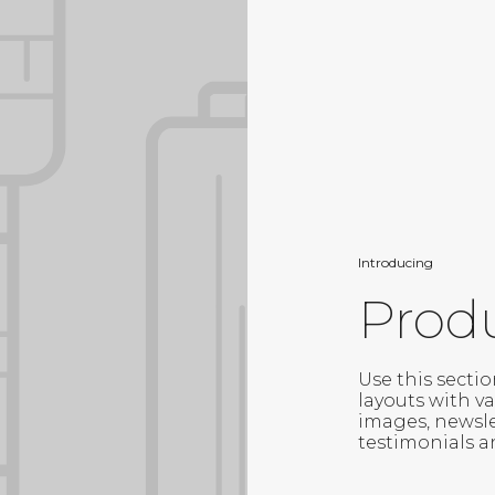
Introducing
Produ
Use this sectio
layouts with va
images, newslet
testimonials a