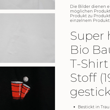
Die Bilder dienen e
möglichen Produkt
Produkt zu Produkt
einzelnem Produkt 
Super 
Bio Ba
T-Shir
Stoff 
gestic
Bestickt in Tr