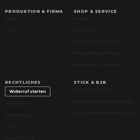
PRODUKTION & FIRMA
SHOP & SERVICE
News
Suchen
Jobs
Gutscheine
Sendungsverfolgung
Versand & Lieferung
Rückgabe & Umtausch
RECHTLICHES
STICK & B2B
Individueller Stick
Widerruf starten
Eigenes Logo oder Design
Impressum
Für Wiederverkäufer (B2B)
Datenschutz
AGB
Cookie Policy