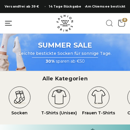
Zum
Versandfrei ab 39 €
14 Tage Rückgabe
Am Chiemsee bestickt
Inhalt
springen
SUMMER SALE
0
SUMMER SALE
Leichte bestickte Socken für sonnige Tage.
30%
sparen ab €50
Alle Kategorien
Socken
T-Shirts (Unisex)
Frauen T-Shirts
O