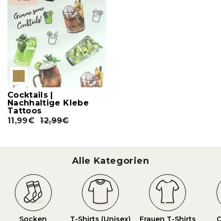
Cocktails |
Nachhaltige Klebe
Tattoos
11,99€
12,99€
Alle Kategorien
Socken
T-Shirts (Unisex)
Frauen T-Shirts
O